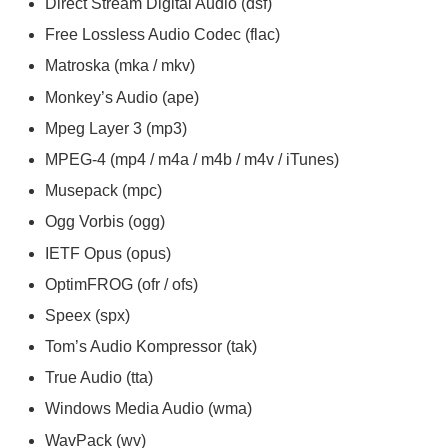
Direct Stream Digital Audio (dsf)
Free Lossless Audio Codec (flac)
Matroska (mka / mkv)
Monkey’s Audio (ape)
Mpeg Layer 3 (mp3)
MPEG-4 (mp4 / m4a / m4b / m4v / iTunes)
Musepack (mpc)
Ogg Vorbis (ogg)
IETF Opus (opus)
OptimFROG (ofr / ofs)
Speex (spx)
Tom’s Audio Kompressor (tak)
True Audio (tta)
Windows Media Audio (wma)
WavPack (wv)