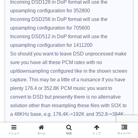
Incoming DSD128 in DoP format will use the
upsampling configuration for 352800
Incoming DSD256 in DoP format will use the
upsampling configuration for 705600
Incoming DSD512 in DoP format will use the
upsampling configuration for 1411200
So should you want to leave DSD unprocessed make
sure you have all these PCM rates with no
up/downsampling configured like in the shown screen
capture. This may be a little of a nuisance if you have
plenty 176.4 or 352.8K PCM music you want to
convert to DSD but presently there is no alternative
solution other than resampling these files with SOX to
a 48KHz base, e.g. 176.4K->192K and 352.8->384K.
メニュー
ホーム
検索
トップ
サイドバー
ASIOProxy(foo_dsd_asio)は、Super Audio CD Decoderか