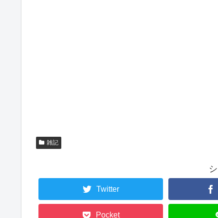
雑記
シ
Twitter
Pocket