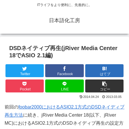
ITライフをより便利に、先進的に。
日本語化工房
DSDネイティブ再生(jRiver Media Center
18でASIO 2.1編)
Twitter
Facebook
はてブ
Pocket
LINE
コピー
2014.04.24
2013.03.05
前回の
foobar2000におけるASIO2.1方式のDSDネイディブ
再生方法
に続き、jRiver Media Center 18(以下、jRiver
MC)におけるASIO2.1方式のDSDネイディブ再生の設定方